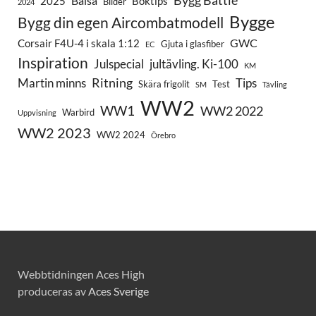
Bygg Battle
Balsa
2025
Boktips
Bilder
2024
Bygge
Bygg din egen Aircombatmodell
GWC
Corsair F4U-4 i skala 1:12
Gjuta i glasfiber
EC
Inspiration
Julspecial
jultävling. Ki-100
KM
Ritning
Martin minns
Tips
Skära frigolit
Test
SM
Tävling
WW2
WW1
WW2 2022
Warbird
Uppvisning
WW2 2023
WW2 2024
Örebro
Webbtidningen Aces High
produceras av
Aces Sverige