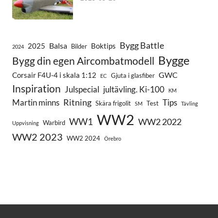
Bygg Battle
Balsa
2025
Boktips
Bilder
2024
Bygge
Bygg din egen Aircombatmodell
GWC
Corsair F4U-4 i skala 1:12
Gjuta i glasfiber
EC
Inspiration
Julspecial
jultävling. Ki-100
KM
Ritning
Martin minns
Tips
Skära frigolit
Test
SM
Tävling
WW2
WW1
WW2 2022
Warbird
Uppvisning
WW2 2023
WW2 2024
Örebro