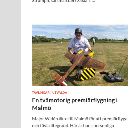
Strumpa, kan man det? Såklart …
TÄVLINGAR
/
UTVALDA
En tvåmotorig premiärflygning i
Malmö
Major Widén åkte till Malmö för att premiärflyga
och tävla litegrand. Här är hans personliga