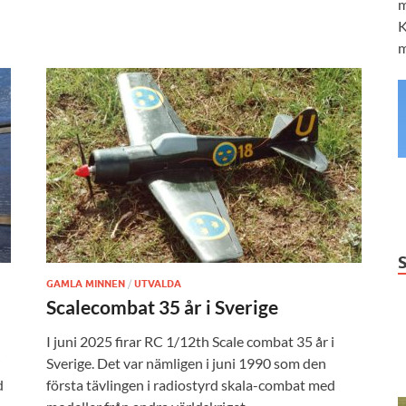
m
K
m
GAMLA MINNEN
/
UTVALDA
Scalecombat 35 år i Sverige
I juni 2025 firar RC 1/12th Scale combat 35 år i
Sverige. Det var nämligen i juni 1990 som den
d
första tävlingen i radiostyrd skala-combat med