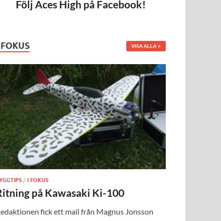
Följ Aces High på Facebook!
I FOKUS
VISA ALLA
YGGTIPS
/
I FOKUS
Ritning på Kawasaki Ki-100
edaktionen fick ett mail från Magnus Jonsson