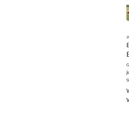
2
G
j
S