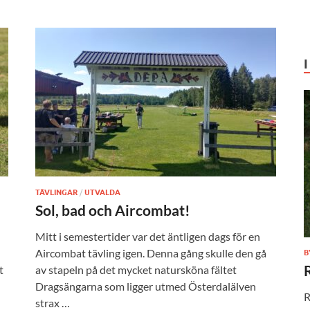
TÄVLINGAR
/
UTVALDA
Sol, bad och Aircombat!
Mitt i semestertider var det äntligen dags för en
Aircombat tävling igen. Denna gång skulle den gå
B
t
av stapeln på det mycket natursköna fältet
Dragsängarna som ligger utmed Österdalälven
R
strax …