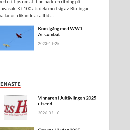
ed ett tips om att han hade en ritning på
awasaki Ki-100 att dela med sig av. Ritningar,
allar och likande är alltid …
Kom igång med WW1
Aircombat
2023-11-25
SENASTE
Vinnaren i Jultävlingen 2025
utsedd
2026-02-10
Örebro Lördag 2025