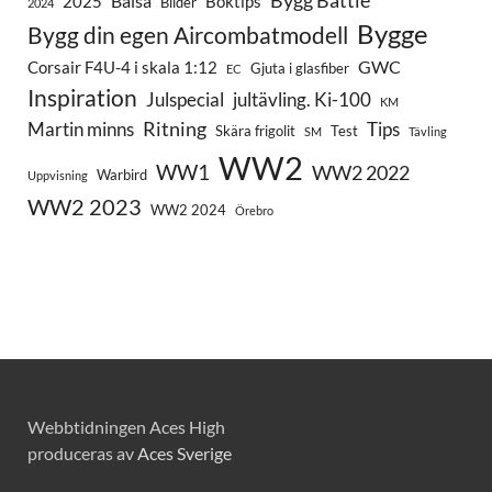
Bygg Battle
Balsa
2025
Boktips
Bilder
2024
Bygge
Bygg din egen Aircombatmodell
GWC
Corsair F4U-4 i skala 1:12
Gjuta i glasfiber
EC
Inspiration
Julspecial
jultävling. Ki-100
KM
Ritning
Martin minns
Tips
Skära frigolit
Test
SM
Tävling
WW2
WW1
WW2 2022
Warbird
Uppvisning
WW2 2023
WW2 2024
Örebro
Webbtidningen Aces High
produceras av
Aces Sverige