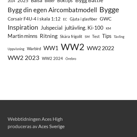
Bygg Battle
Balsa
2025
Boktips
Bilder
2024
Bygge
Bygg din egen Aircombatmodell
GWC
Corsair F4U-4 i skala 1:12
Gjuta i glasfiber
EC
Inspiration
Julspecial
jultävling. Ki-100
KM
Ritning
Martin minns
Tips
Skära frigolit
Test
SM
Tävling
WW2
WW1
WW2 2022
Warbird
Uppvisning
WW2 2023
WW2 2024
Örebro
Webbtidningen Aces High
produceras av
Aces Sverige