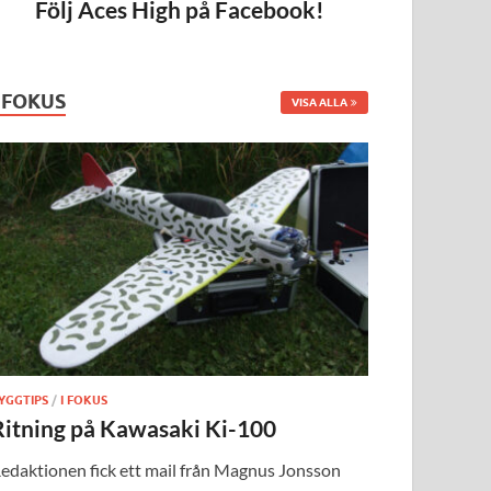
Följ Aces High på Facebook!
I FOKUS
VISA ALLA
YGGTIPS
/
I FOKUS
Ritning på Kawasaki Ki-100
edaktionen fick ett mail från Magnus Jonsson