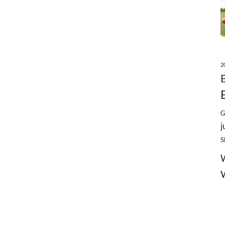
2
G
j
S