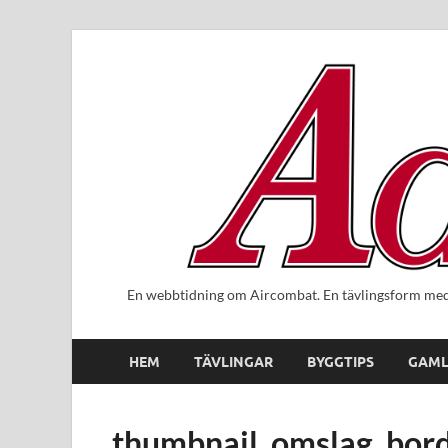
En webbtidning om Aircombat. En tävlingsform med 
HEM
TÄVLINGAR
BYGGTIPS
GAML
thumbnail_omslag_bor