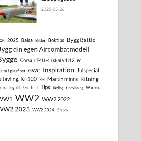
2025-05-26
Bygg Battle
Balsa
2025
Boktips
Bilder
024
Bygg din egen Aircombatmodell
Bygge
Corsair F4U-4 i skala 1:12
EC
Inspiration
Julspecial
GWC
juta i glasfiber
Ritning
ultävling. Ki-100
Martin minns
KM
Tips
kära frigolit
Test
Warbird
SM
Tävling
Uppvisning
WW2
WW1
WW2 2022
WW2 2023
WW2 2024
Örebro