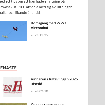
ed ett tips om att han hade en ritning på
awasaki Ki-100 att dela med sig av. Ritningar,
allar och likande är alltid …
Kom igång med WW1
Aircombat
2023-11-25
SENASTE
Vinnaren i Jultävlingen 2025
utsedd
2026-02-10
Örebro Lördag 2025