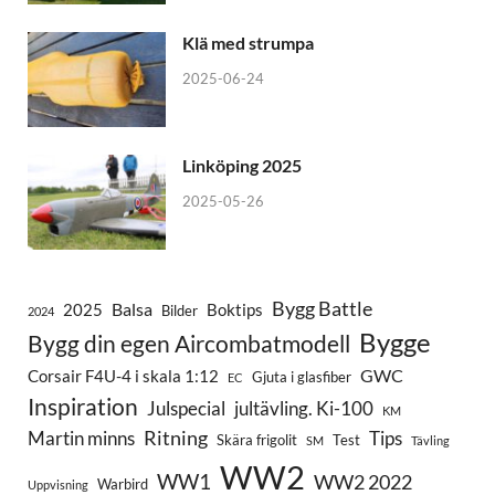
Klä med strumpa
2025-06-24
Linköping 2025
2025-05-26
Bygg Battle
Balsa
2025
Boktips
Bilder
2024
Bygge
Bygg din egen Aircombatmodell
GWC
Corsair F4U-4 i skala 1:12
Gjuta i glasfiber
EC
Inspiration
Julspecial
jultävling. Ki-100
KM
Ritning
Martin minns
Tips
Skära frigolit
Test
SM
Tävling
WW2
WW1
WW2 2022
Warbird
Uppvisning