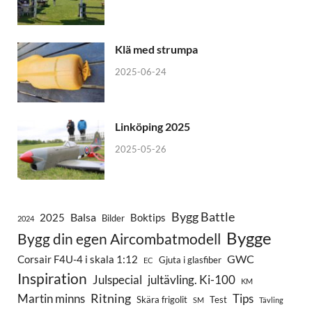
Klä med strumpa
2025-06-24
Linköping 2025
2025-05-26
Bygg Battle
Balsa
2025
Boktips
Bilder
2024
Bygge
Bygg din egen Aircombatmodell
GWC
Corsair F4U-4 i skala 1:12
Gjuta i glasfiber
EC
Inspiration
Julspecial
jultävling. Ki-100
KM
Ritning
Martin minns
Tips
Skära frigolit
Test
SM
Tävling