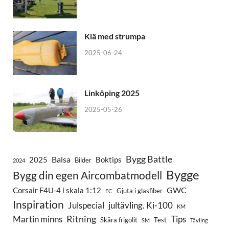
Klä med strumpa
2025-06-24
Linköping 2025
2025-05-26
Bygg Battle
Balsa
2025
Boktips
Bilder
2024
Bygge
Bygg din egen Aircombatmodell
GWC
Corsair F4U-4 i skala 1:12
Gjuta i glasfiber
EC
Inspiration
Julspecial
jultävling. Ki-100
KM
Ritning
Martin minns
Tips
Skära frigolit
Test
SM
Tävling