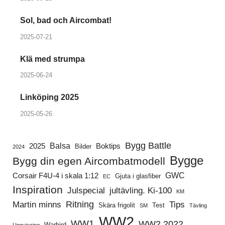
Sol, bad och Aircombat!
2025-07-21
Klä med strumpa
2025-06-24
Linköping 2025
2025-05-26
Bygg Battle
Balsa
2025
Boktips
Bilder
2024
Bygge
Bygg din egen Aircombatmodell
GWC
Corsair F4U-4 i skala 1:12
Gjuta i glasfiber
EC
Inspiration
Julspecial
jultävling. Ki-100
KM
Ritning
Martin minns
Tips
Skära frigolit
Test
SM
Tävling
WW2
WW1
WW2 2022
Warbird