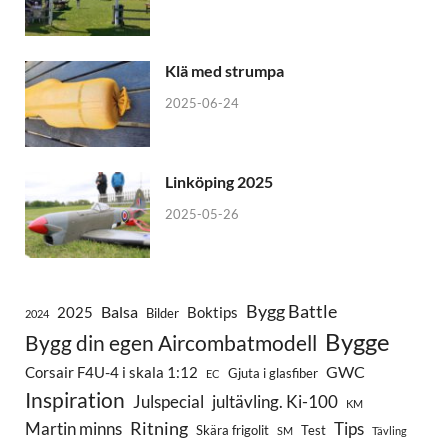
Klä med strumpa
2025-06-24
Linköping 2025
2025-05-26
Bygg Battle
Balsa
2025
Boktips
Bilder
2024
Bygge
Bygg din egen Aircombatmodell
GWC
Corsair F4U-4 i skala 1:12
Gjuta i glasfiber
EC
Inspiration
Julspecial
jultävling. Ki-100
KM
Ritning
Martin minns
Tips
Skära frigolit
Test
SM
Tävling