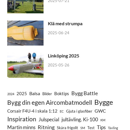
2025-07-21
Klä med strumpa
2025-06-24
Linköping 2025
2025-05-26
Bygg Battle
Balsa
2025
Boktips
Bilder
2024
Bygge
Bygg din egen Aircombatmodell
GWC
Corsair F4U-4 i skala 1:12
Gjuta i glasfiber
EC
Inspiration
Julspecial
jultävling. Ki-100
KM
Ritning
Martin minns
Tips
Skära frigolit
Test
SM
Tävling