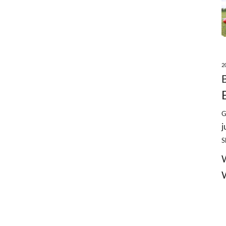
2
G
j
S