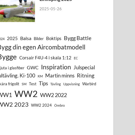
2025-05-26
Bygg Battle
Balsa
2025
Boktips
Bilder
024
Bygg din egen Aircombatmodell
Bygge
Corsair F4U-4 i skala 1:12
EC
Inspiration
Julspecial
GWC
juta i glasfiber
Ritning
ultävling. Ki-100
Martin minns
KM
Tips
kära frigolit
Test
Warbird
SM
Tävling
Uppvisning
WW2
WW1
WW2 2022
WW2 2023
WW2 2024
Örebro