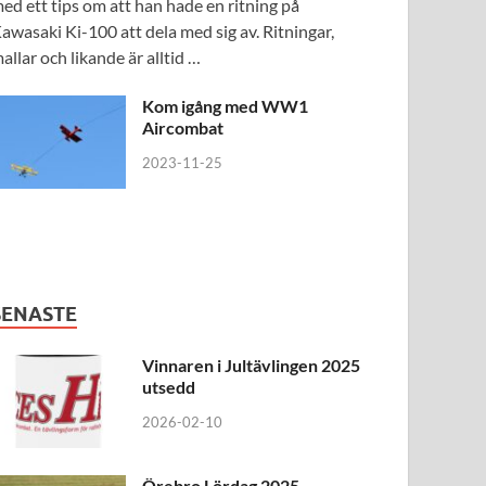
ed ett tips om att han hade en ritning på
awasaki Ki-100 att dela med sig av. Ritningar,
allar och likande är alltid …
Kom igång med WW1
Aircombat
2023-11-25
SENASTE
Vinnaren i Jultävlingen 2025
utsedd
2026-02-10
Örebro Lördag 2025