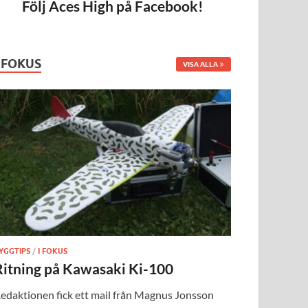
Följ Aces High på Facebook!
I FOKUS
VISA ALLA
YGGTIPS
/
I FOKUS
Ritning på Kawasaki Ki-100
edaktionen fick ett mail från Magnus Jonsson