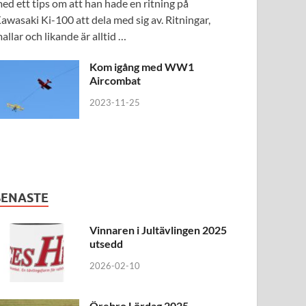
ed ett tips om att han hade en ritning på
awasaki Ki-100 att dela med sig av. Ritningar,
allar och likande är alltid …
Kom igång med WW1
Aircombat
2023-11-25
SENASTE
Vinnaren i Jultävlingen 2025
utsedd
2026-02-10
Örebro Lördag 2025