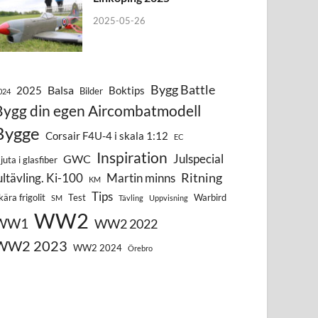
2025-05-26
Bygg Battle
Balsa
2025
Boktips
Bilder
024
Bygg din egen Aircombatmodell
Bygge
Corsair F4U-4 i skala 1:12
EC
Inspiration
Julspecial
GWC
juta i glasfiber
Ritning
ultävling. Ki-100
Martin minns
KM
Tips
kära frigolit
Test
Warbird
SM
Tävling
Uppvisning
WW2
WW1
WW2 2022
WW2 2023
WW2 2024
Örebro