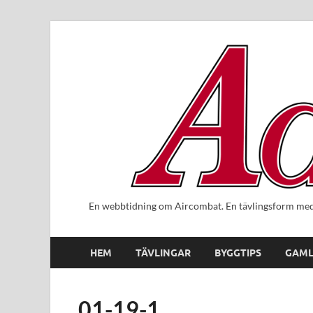
En webbtidning om Aircombat. En tävlingsform med 
HEM
TÄVLINGAR
BYGGTIPS
GAML
01-19-1