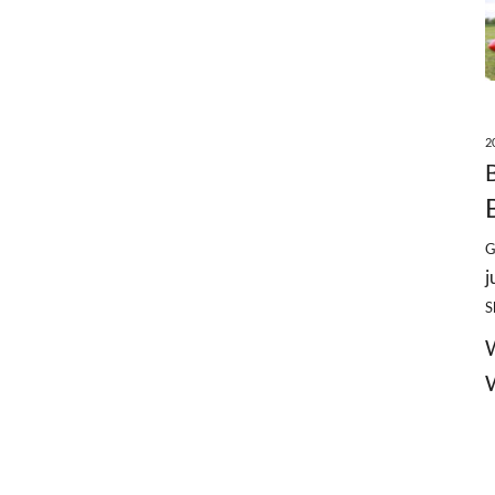
2
G
j
S