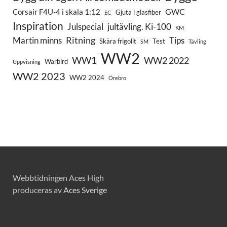
GWC
Corsair F4U-4 i skala 1:12
Gjuta i glasfiber
EC
Inspiration
Julspecial
jultävling. Ki-100
KM
Ritning
Martin minns
Tips
Skära frigolit
Test
SM
Tävling
WW2
WW1
WW2 2022
Warbird
Uppvisning
WW2 2023
WW2 2024
Örebro
Webbtidningen Aces High
produceras av
Aces Sverige