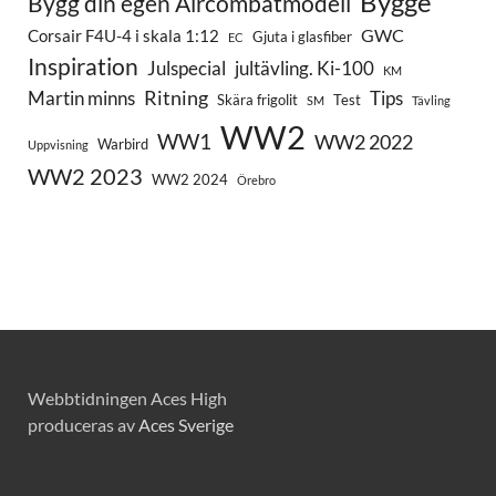
Bygge
Bygg din egen Aircombatmodell
GWC
Corsair F4U-4 i skala 1:12
Gjuta i glasfiber
EC
Inspiration
Julspecial
jultävling. Ki-100
KM
Ritning
Martin minns
Tips
Skära frigolit
Test
SM
Tävling
WW2
WW1
WW2 2022
Warbird
Uppvisning
WW2 2023
WW2 2024
Örebro
Webbtidningen Aces High
produceras av
Aces Sverige