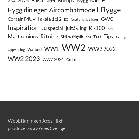
Bygg Battle
Balsa
2025
Boktips
Bilder
2024
Bygge
Bygg din egen Aircombatmodell
GWC
Corsair F4U-4 i skala 1:12
Gjuta i glasfiber
EC
Inspiration
Julspecial
jultävling. Ki-100
KM
Ritning
Martin minns
Tips
Skära frigolit
Test
SM
Tävling
WW2
WW1
WW2 2022
Warbird
Uppvisning
WW2 2023
WW2 2024
Örebro
Webbtidningen Aces High
produceras av
Aces Sverige