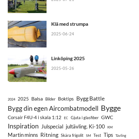
Klä med strumpa
2025-06-24
Linköping 2025
2025-05-26
Bygg Battle
Balsa
2025
Boktips
Bilder
2024
Bygge
Bygg din egen Aircombatmodell
GWC
Corsair F4U-4 i skala 1:12
Gjuta i glasfiber
EC
Inspiration
Julspecial
jultävling. Ki-100
KM
Ritning
Martin minns
Tips
Skära frigolit
Test
SM
Tävling