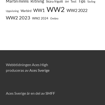
Ritning
Martin minns
Tips
Skära frigolit
Test
SM
Tävling
WW2
WW1
WW2 2022
Warbird
Uppvisning
WW2 2023
WW2 2024
Örebro
Webbtidningen Aces High
produceras av
Aces Sverige
Aces Sverige är en del av
SMFF