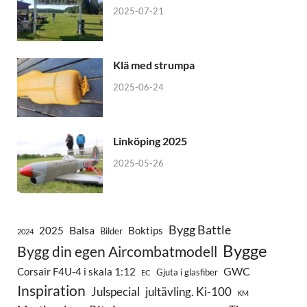
2025-07-21
Klä med strumpa
2025-06-24
Linköping 2025
2025-05-26
Bygg Battle
Balsa
2025
Boktips
Bilder
2024
Bygge
Bygg din egen Aircombatmodell
GWC
Corsair F4U-4 i skala 1:12
Gjuta i glasfiber
EC
Inspiration
Julspecial
jultävling. Ki-100
KM