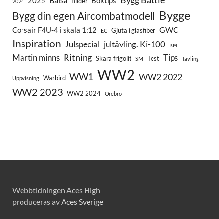
Bygg Battle
Balsa
2025
Boktips
Bilder
2024
Bygge
Bygg din egen Aircombatmodell
GWC
Corsair F4U-4 i skala 1:12
Gjuta i glasfiber
EC
Inspiration
Julspecial
jultävling. Ki-100
KM
Ritning
Martin minns
Tips
Skära frigolit
Test
SM
Tävling
WW2
WW1
WW2 2022
Warbird
Uppvisning
WW2 2023
WW2 2024
Örebro
Webbtidningen Aces High
produceras av
Aces Sverige