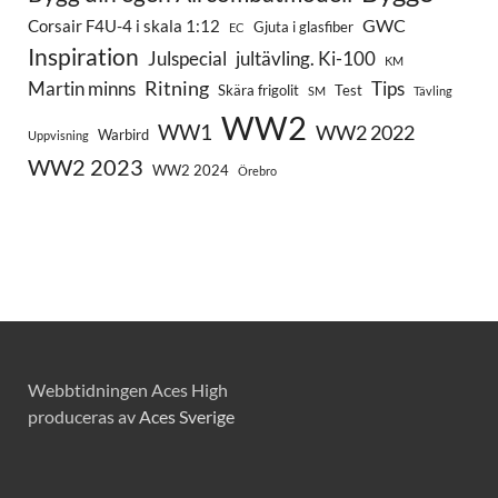
GWC
Corsair F4U-4 i skala 1:12
Gjuta i glasfiber
EC
Inspiration
Julspecial
jultävling. Ki-100
KM
Ritning
Martin minns
Tips
Skära frigolit
Test
SM
Tävling
WW2
WW1
WW2 2022
Warbird
Uppvisning
WW2 2023
WW2 2024
Örebro
Webbtidningen Aces High
produceras av
Aces Sverige