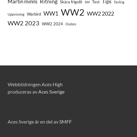
Ritning
Martin minns
Tips
Skära frigolit
Test
SM
Tävling
WW2
WW1
WW2 2022
Warbird
Uppvisning
WW2 2023
WW2 2024
Örebro
Webbtidningen Aces High
produceras av
Aces Sverige
Aces Sverige är en del av
SMFF