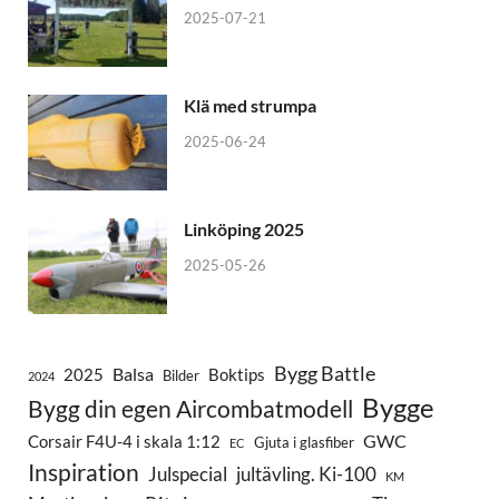
2025-07-21
Klä med strumpa
2025-06-24
Linköping 2025
2025-05-26
Bygg Battle
Balsa
2025
Boktips
Bilder
2024
Bygge
Bygg din egen Aircombatmodell
GWC
Corsair F4U-4 i skala 1:12
Gjuta i glasfiber
EC
Inspiration
Julspecial
jultävling. Ki-100
KM