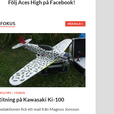
Följ Aces High på Facebook!
I FOKUS
VISA ALLA
YGGTIPS
/
I FOKUS
Ritning på Kawasaki Ki-100
edaktionen fick ett mail från Magnus Jonsson