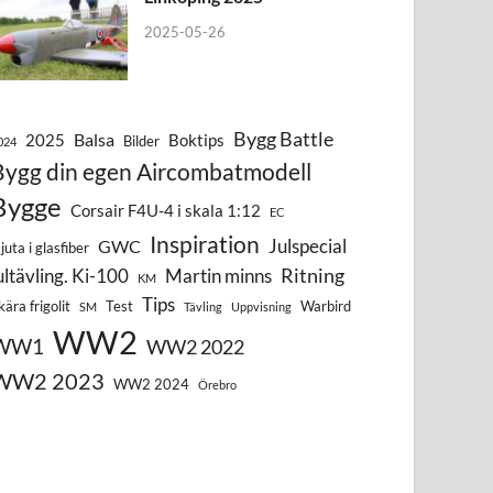
2025-05-26
Bygg Battle
Balsa
2025
Boktips
Bilder
024
Bygg din egen Aircombatmodell
Bygge
Corsair F4U-4 i skala 1:12
EC
Inspiration
Julspecial
GWC
juta i glasfiber
Ritning
ultävling. Ki-100
Martin minns
KM
Tips
kära frigolit
Test
Warbird
SM
Tävling
Uppvisning
WW2
WW1
WW2 2022
WW2 2023
WW2 2024
Örebro