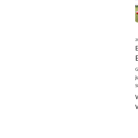
2
G
j
S