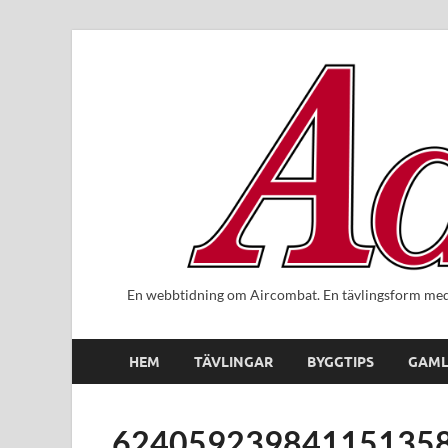
En webbtidning om Aircombat. En tävlingsform med 
HEM
TÄVLINGAR
BYGGTIPS
GAML
624059239841151358