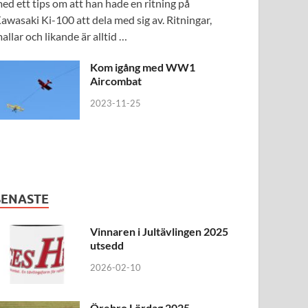
ed ett tips om att han hade en ritning på
awasaki Ki-100 att dela med sig av. Ritningar,
allar och likande är alltid …
Kom igång med WW1
Aircombat
2023-11-25
SENASTE
Vinnaren i Jultävlingen 2025
utsedd
2026-02-10
Örebro Lördag 2025