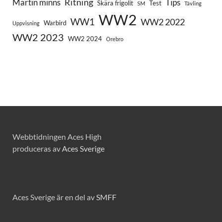
Ritning
Martin minns
Tips
Skära frigolit
Test
SM
Tävling
WW2
WW1
WW2 2022
Warbird
Uppvisning
WW2 2023
WW2 2024
Örebro
Webbtidningen Aces High
produceras av
Aces Sverige
Aces Sverige är en del av
SMFF