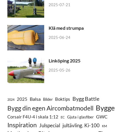
2025-07-21
Klä med strumpa
2025-06-24
Linköping 2025
2025-05-26
Bygg Battle
Balsa
2025
Boktips
Bilder
2024
Bygge
Bygg din egen Aircombatmodell
GWC
Corsair F4U-4 i skala 1:12
Gjuta i glasfiber
EC
Inspiration
Julspecial
jultävling. Ki-100
KM