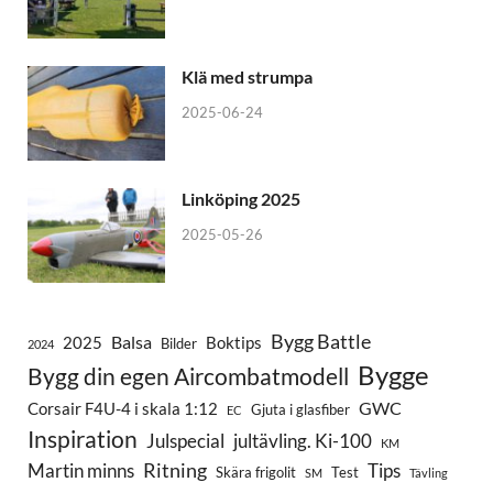
Klä med strumpa
2025-06-24
Linköping 2025
2025-05-26
Bygg Battle
Balsa
2025
Boktips
Bilder
2024
Bygge
Bygg din egen Aircombatmodell
GWC
Corsair F4U-4 i skala 1:12
Gjuta i glasfiber
EC
Inspiration
Julspecial
jultävling. Ki-100
KM
Ritning
Martin minns
Tips
Skära frigolit
Test
SM
Tävling