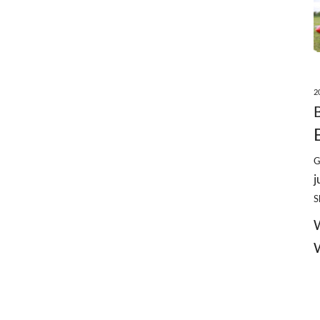
2
G
j
S