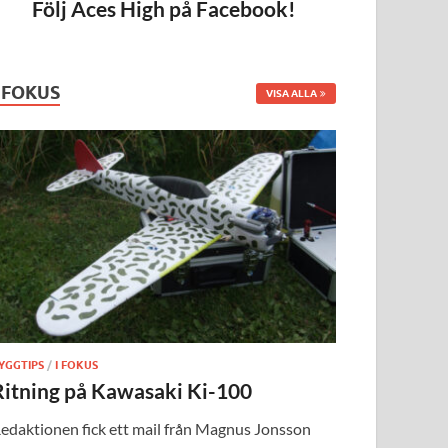
Följ Aces High på Facebook!
I FOKUS
VISA ALLA
YGGTIPS
/
I FOKUS
Ritning på Kawasaki Ki-100
edaktionen fick ett mail från Magnus Jonsson