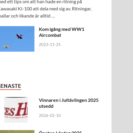
ed ett tips om att han hade en ritning på
awasaki Ki-100 att dela med sig av. Ritningar,
allar och likande är alltid …
Kom igång med WW1
Aircombat
2023-11-25
SENASTE
Vinnaren i Jultävlingen 2025
utsedd
2026-02-10
Örebro Lördag 2025