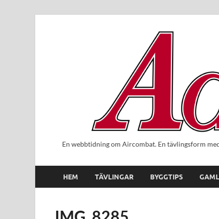
En webbtidning om Aircombat. En tävlingsform med 
HEM
TÄVLINGAR
BYGGTIPS
GAML
IMG_8285