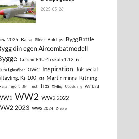
2025-05-26
Bygg Battle
Balsa
2025
Boktips
Bilder
024
Bygg din egen Aircombatmodell
Bygge
Corsair F4U-4 i skala 1:12
EC
Inspiration
Julspecial
GWC
juta i glasfiber
Ritning
ultävling. Ki-100
Martin minns
KM
Tips
kära frigolit
Test
Warbird
SM
Tävling
Uppvisning
WW2
WW1
WW2 2022
WW2 2023
WW2 2024
Örebro