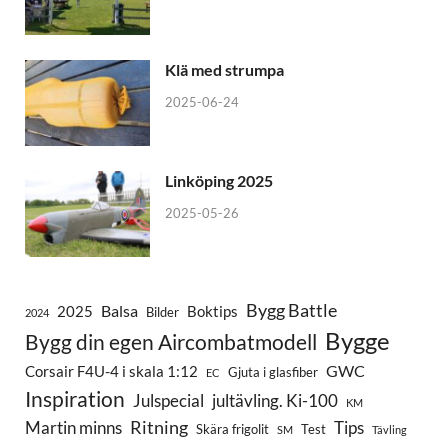
Klä med strumpa
2025-06-24
Linköping 2025
2025-05-26
Bygg Battle
Balsa
2025
Boktips
Bilder
2024
Bygge
Bygg din egen Aircombatmodell
GWC
Corsair F4U-4 i skala 1:12
Gjuta i glasfiber
EC
Inspiration
Julspecial
jultävling. Ki-100
KM
Ritning
Martin minns
Tips
Skära frigolit
Test
SM
Tävling