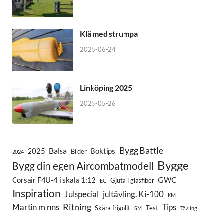
Klä med strumpa
2025-06-24
Linköping 2025
2025-05-26
Bygg Battle
Balsa
2025
Boktips
Bilder
2024
Bygge
Bygg din egen Aircombatmodell
GWC
Corsair F4U-4 i skala 1:12
Gjuta i glasfiber
EC
Inspiration
Julspecial
jultävling. Ki-100
KM
Ritning
Martin minns
Tips
Skära frigolit
Test
SM
Tävling