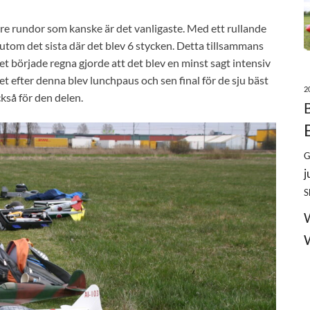
 tre rundor som kanske är det vanligaste. Med ett rullande
rutom det sista där det blev 6 stycken. Detta tillsammans
et började regna gjorde att det blev en minst sagt intensiv
 efter denna blev lunchpaus och sen final för de sju bäst
2
kså för den delen.
G
j
S