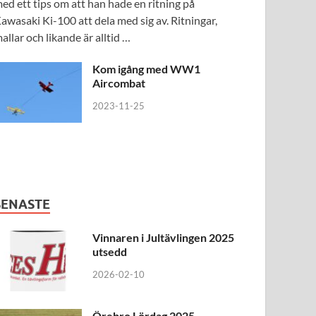
ed ett tips om att han hade en ritning på
awasaki Ki-100 att dela med sig av. Ritningar,
allar och likande är alltid …
Kom igång med WW1
Aircombat
2023-11-25
SENASTE
Vinnaren i Jultävlingen 2025
utsedd
2026-02-10
Örebro Lördag 2025