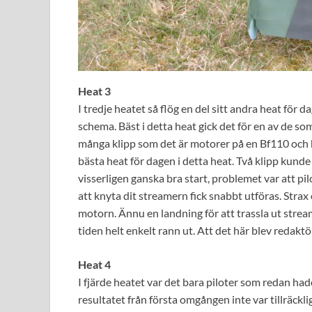
Heat 3
I tredje heatet så flög en del sitt andra heat för 
schema. Bäst i detta heat gick det för en av de so
många klipp som det är motorer på en Bf110 och hö
bästa heat för dagen i detta heat. Två klipp kunde
visserligen ganska bra start, problemet var att pi
att knyta dit streamern fick snabbt utföras. Strax
motorn. Ännu en landning för att trassla ut stre
tiden helt enkelt rann ut. Att det här blev redakt
Heat 4
I fjärde heatet var det bara piloter som redan had
resultatet från första omgången inte var tillräckl