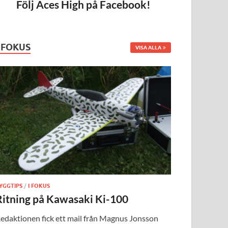
Följ Aces High på Facebook!
I FOKUS
VISA ALLA
YGGTIPS
/
I FOKUS
Ritning på Kawasaki Ki-100
edaktionen fick ett mail från Magnus Jonsson