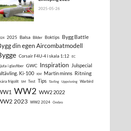
2025-05-26
Bygg Battle
Balsa
2025
Boktips
Bilder
024
Bygg din egen Aircombatmodell
Bygge
Corsair F4U-4 i skala 1:12
EC
Inspiration
Julspecial
GWC
juta i glasfiber
Ritning
ultävling. Ki-100
Martin minns
KM
Tips
kära frigolit
Test
Warbird
SM
Tävling
Uppvisning
WW2
WW1
WW2 2022
WW2 2023
WW2 2024
Örebro