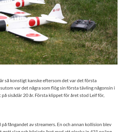
 är så konstigt kanske eftersom det var det första
utom var det några som flög sin första tävling någonsin i
å sisådär 20 år. Första klippet för året stod Leif för,
 fall på fångandet av streamers. En och annan kollision blev
lt gott slag och började året med att plocka in 431 poäng