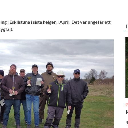
 i Eskilstuna i sista helgen i April. Det var ungefär ett
ygfält.
B
R