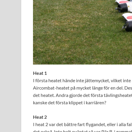
Heat 1
I första heatet hände inte jättemycket, vilket inte
Aircombat-heatet på mycket länge för en del. Dess
det heatet. Andra gjorde det första tävlingsheatet p
kanske det första klippet i karriären?
Heat 2
I heat 2 var det bättre fart flygandet, eller i alla
det också. Inte helt oväntat så var Pär B. i gamma