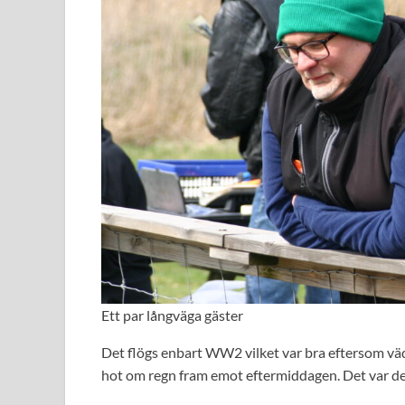
Ett par långväga gäster
Det flögs enbart WW2 vilket var bra eftersom vädr
hot om regn fram emot eftermiddagen. Det var dess