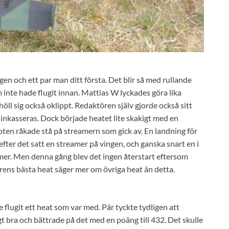
dagen och ett par man ditt första. Det blir så med rullande
m inte hade flugit innan. Mattias W lyckades göra lika
ll sig också oklippt. Redaktören själv gjorde också sitt
 inkasseras. Dock började heatet lite skakigt med en
loten råkade stå på streamern som gick av. En landning för
 efter det satt en streamer på vingen, och ganska snart en i
amer. Men denna gång blev det ingen återstart eftersom
örens bästa heat säger mer om övriga heat än detta.
e flugit ett heat som var med. Pär tyckte tydligen att
igt bra och bättrade på det med en poäng till 432. Det skulle