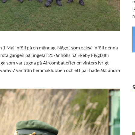
m
K
m
om 1 Maj inföll på en måndag. Något som också inföll denna
rsta gången på ungefär 25-år hölls på Ekeby Flygfält i
nga som var sugna på Aircombat efter en vinters ivrigt
rt varav 7 var från hemmaklubben och ett par hade åkt ändra