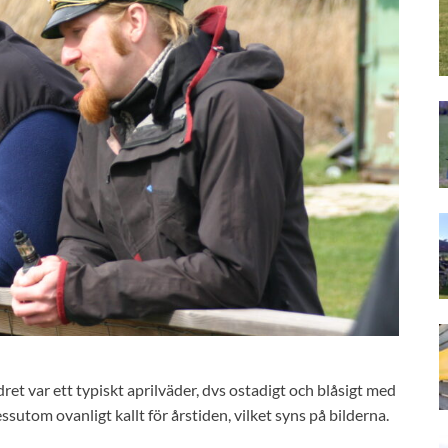
et var ett typiskt aprilväder, dvs ostadigt och blåsigt med
utom ovanligt kallt för årstiden, vilket syns på bilderna.