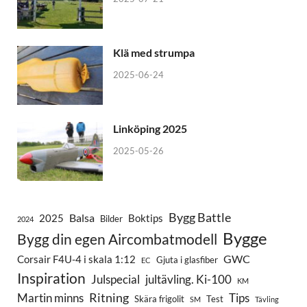
Klä med strumpa
2025-06-24
Linköping 2025
2025-05-26
Bygg Battle
Balsa
2025
Boktips
Bilder
2024
Bygge
Bygg din egen Aircombatmodell
GWC
Corsair F4U-4 i skala 1:12
Gjuta i glasfiber
EC
Inspiration
Julspecial
jultävling. Ki-100
KM
Ritning
Martin minns
Tips
Skära frigolit
Test
SM
Tävling