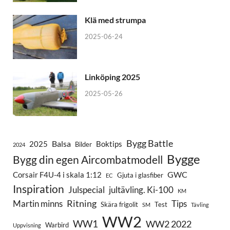
Klä med strumpa
2025-06-24
Linköping 2025
2025-05-26
Bygg Battle
Balsa
2025
Boktips
Bilder
2024
Bygge
Bygg din egen Aircombatmodell
GWC
Corsair F4U-4 i skala 1:12
Gjuta i glasfiber
EC
Inspiration
Julspecial
jultävling. Ki-100
KM
Ritning
Martin minns
Tips
Skära frigolit
Test
SM
Tävling
WW2
WW1
WW2 2022
Warbird
Uppvisning