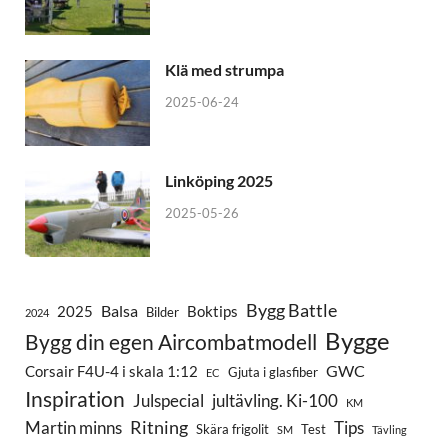
Klä med strumpa
2025-06-24
Linköping 2025
2025-05-26
Bygg Battle
Balsa
2025
Boktips
Bilder
2024
Bygge
Bygg din egen Aircombatmodell
GWC
Corsair F4U-4 i skala 1:12
Gjuta i glasfiber
EC
Inspiration
Julspecial
jultävling. Ki-100
KM
Ritning
Martin minns
Tips
Skära frigolit
Test
SM
Tävling