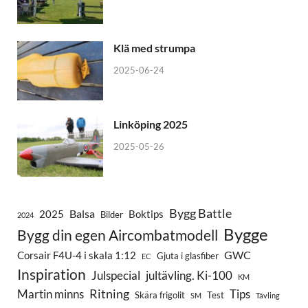
Klä med strumpa
2025-06-24
Linköping 2025
2025-05-26
Bygg Battle
Balsa
2025
Boktips
Bilder
2024
Bygge
Bygg din egen Aircombatmodell
GWC
Corsair F4U-4 i skala 1:12
Gjuta i glasfiber
EC
Inspiration
Julspecial
jultävling. Ki-100
KM
Ritning
Martin minns
Tips
Skära frigolit
Test
SM
Tävling