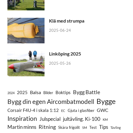
Klä med strumpa
2025-06-24
Linköping 2025
2025-05-26
Bygg Battle
Balsa
2025
Boktips
Bilder
2024
Bygge
Bygg din egen Aircombatmodell
GWC
Corsair F4U-4 i skala 1:12
Gjuta i glasfiber
EC
Inspiration
Julspecial
jultävling. Ki-100
KM
Ritning
Martin minns
Tips
Skära frigolit
Test
SM
Tävling