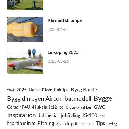
Klä med strumpa
2025-06-24
Linköping 2025
2025-05-26
Bygg Battle
Balsa
2025
Boktips
Bilder
2024
Bygge
Bygg din egen Aircombatmodell
GWC
Corsair F4U-4 i skala 1:12
Gjuta i glasfiber
EC
Inspiration
Julspecial
jultävling. Ki-100
KM
Ritning
Martin minns
Tips
Skära frigolit
Test
SM
Tävling