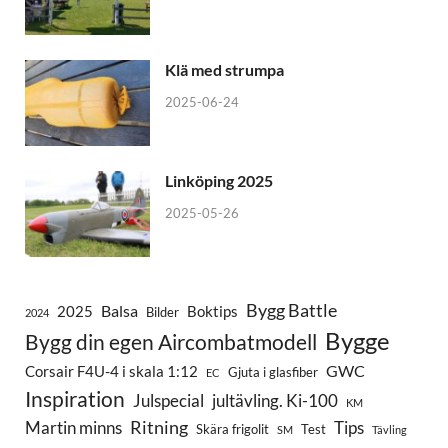
Klä med strumpa
2025-06-24
Linköping 2025
2025-05-26
Bygg Battle
Balsa
2025
Boktips
Bilder
2024
Bygge
Bygg din egen Aircombatmodell
GWC
Corsair F4U-4 i skala 1:12
Gjuta i glasfiber
EC
Inspiration
Julspecial
jultävling. Ki-100
KM
Ritning
Martin minns
Tips
Skära frigolit
Test
SM
Tävling