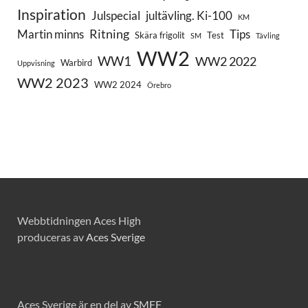
Inspiration
Julspecial
jultävling. Ki-100
KM
Ritning
Martin minns
Tips
Skära frigolit
Test
SM
Tävling
WW2
WW1
WW2 2022
Warbird
Uppvisning
WW2 2023
WW2 2024
Örebro
Webbtidningen Aces High
produceras av
Aces Sverige
Aces Sverige är en del av
SMFF