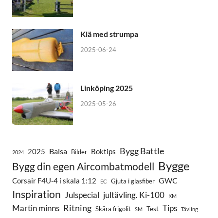
Klä med strumpa
2025-06-24
Linköping 2025
2025-05-26
Bygg Battle
Balsa
2025
Boktips
Bilder
2024
Bygge
Bygg din egen Aircombatmodell
GWC
Corsair F4U-4 i skala 1:12
Gjuta i glasfiber
EC
Inspiration
Julspecial
jultävling. Ki-100
KM
Ritning
Martin minns
Tips
Skära frigolit
Test
SM
Tävling