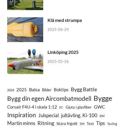
Klä med strumpa
2025-06-24
Linköping 2025
2025-05-26
Bygg Battle
Balsa
2025
Boktips
Bilder
2024
Bygge
Bygg din egen Aircombatmodell
GWC
Corsair F4U-4 i skala 1:12
Gjuta i glasfiber
EC
Inspiration
Julspecial
jultävling. Ki-100
KM
Ritning
Martin minns
Tips
Skära frigolit
Test
SM
Tävling