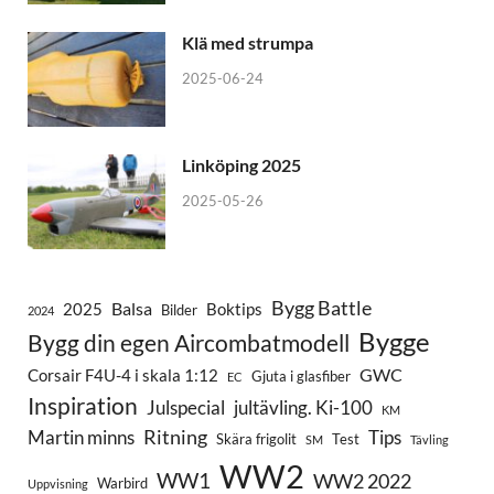
Klä med strumpa
2025-06-24
Linköping 2025
2025-05-26
Bygg Battle
Balsa
2025
Boktips
Bilder
2024
Bygge
Bygg din egen Aircombatmodell
GWC
Corsair F4U-4 i skala 1:12
Gjuta i glasfiber
EC
Inspiration
Julspecial
jultävling. Ki-100
KM
Ritning
Martin minns
Tips
Skära frigolit
Test
SM
Tävling
WW2
WW1
WW2 2022
Warbird
Uppvisning