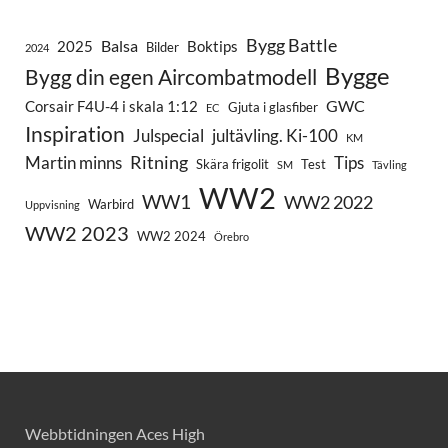
Bygg Battle
Balsa
2025
Boktips
Bilder
2024
Bygge
Bygg din egen Aircombatmodell
GWC
Corsair F4U-4 i skala 1:12
Gjuta i glasfiber
EC
Inspiration
Julspecial
jultävling. Ki-100
KM
Ritning
Martin minns
Tips
Skära frigolit
Test
SM
Tävling
WW2
WW1
WW2 2022
Warbird
Uppvisning
WW2 2023
WW2 2024
Örebro
Webbtidningen Aces High