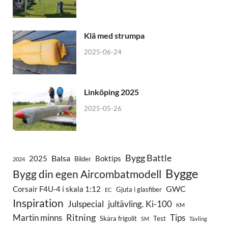
Klä med strumpa
2025-06-24
Linköping 2025
2025-05-26
Bygg Battle
Balsa
2025
Boktips
Bilder
2024
Bygge
Bygg din egen Aircombatmodell
GWC
Corsair F4U-4 i skala 1:12
Gjuta i glasfiber
EC
Inspiration
Julspecial
jultävling. Ki-100
KM
Ritning
Martin minns
Tips
Skära frigolit
Test
SM
Tävling