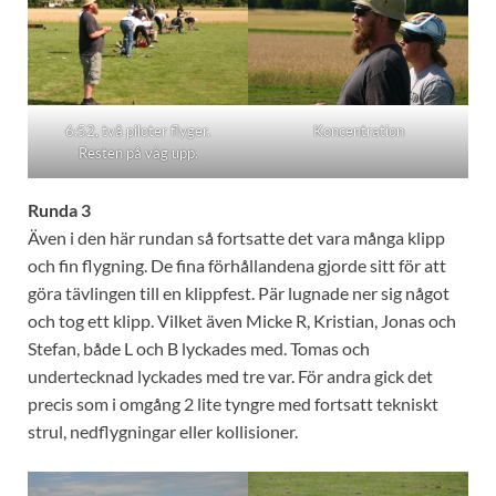
6:52, två piloter flyger.
Koncentration
Resten på väg upp.
Runda 3
Även i den här rundan så fortsatte det vara många klipp
och fin flygning. De fina förhållandena gjorde sitt för att
göra tävlingen till en klippfest. Pär lugnade ner sig något
och tog ett klipp. Vilket även Micke R, Kristian, Jonas och
Stefan, både L och B lyckades med. Tomas och
undertecknad lyckades med tre var. För andra gick det
precis som i omgång 2 lite tyngre med fortsatt tekniskt
strul, nedflygningar eller kollisioner.