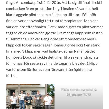
flugit Aircombat på sisådär 20 år. Att ta sig till final direkt i
combacken är en prestation i sig. I finalen så var det helt
klart taggade piloter som ställde upp till start. För inför
finalen var det ovanligt tätt runt förstaplatsen. Men det
var det inte efter finalen. Det visade sig att en pilot var mer
taggad en de andra och gjorde lika många klipp som resten
tillsammans. Det var Pär gjorde ett monsterheat med 6
klipp och tog en säker seger. Tomas gjorde också en stark
final med 3 klipp men vad hjälpte det när Pär är på det
humöret? Dock så räckte det till en lika säker andraplats
för Tomas. För resten av finaldeltagarna blev det 1 klipp
var förutom för Jonas som försvann från fighten lite i
förtid.
Piloterna som var med på
klippfesten 2023