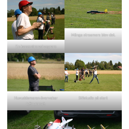
Många streamers blev det.
En koncentrerad segrare
Huvuddomaren övervakar
Stilstudie på start
luftrummet.