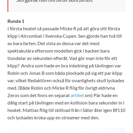
Runda 1
I första heatet så passade Micke R på att göra sitt första
klipp i Aircombat i Svenska Cupen. Sen gjorde han två till
av bara farten. Det sista av dessa var det mest
spektakulära eftersom modellen gick i backen bara
tiondelar av sekunden efteråt. Vad gör man inte för ett
klipp? Andra som hade en bra inledning på tävlingen var
Robin och Jonas B som båda plockade på sig ett par klipp
var, vilket Redaktören också för ovanlighets skull lyckades
med. (Både Robin och Micke R flög för övrigt eldrivna
Zeros som det finns en separat
artikel
om) Pär hade en
dålig start på tävlingen med en kollision bara sekunder in i
heatet. Mattias flög till skillnad från i Säter åter igen Bf110
och lyckades kroka upp en streamer med den.