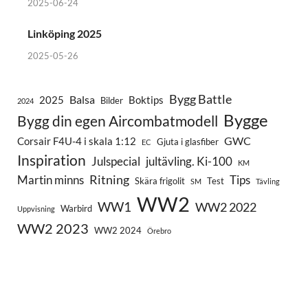
2025-06-24
Linköping 2025
2025-05-26
Bygg Battle
Balsa
2025
Boktips
Bilder
2024
Bygge
Bygg din egen Aircombatmodell
GWC
Corsair F4U-4 i skala 1:12
Gjuta i glasfiber
EC
Inspiration
Julspecial
jultävling. Ki-100
KM
Ritning
Martin minns
Tips
Skära frigolit
Test
SM
Tävling
WW2
WW1
WW2 2022
Warbird
Uppvisning
WW2 2023
WW2 2024
Örebro