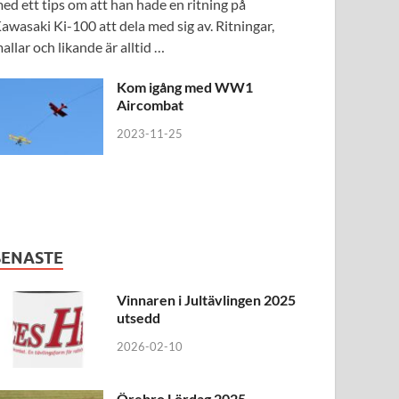
ed ett tips om att han hade en ritning på
awasaki Ki-100 att dela med sig av. Ritningar,
allar och likande är alltid …
Kom igång med WW1
Aircombat
2023-11-25
SENASTE
Vinnaren i Jultävlingen 2025
utsedd
2026-02-10
Örebro Lördag 2025