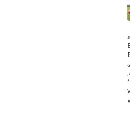
2
G
j
S