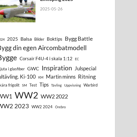
2025-05-26
Bygg Battle
Balsa
2025
Boktips
Bilder
024
Bygg din egen Aircombatmodell
Bygge
Corsair F4U-4 i skala 1:12
EC
Inspiration
Julspecial
GWC
juta i glasfiber
Ritning
ultävling. Ki-100
Martin minns
KM
Tips
kära frigolit
Test
Warbird
SM
Tävling
Uppvisning
WW2
WW1
WW2 2022
WW2 2023
WW2 2024
Örebro