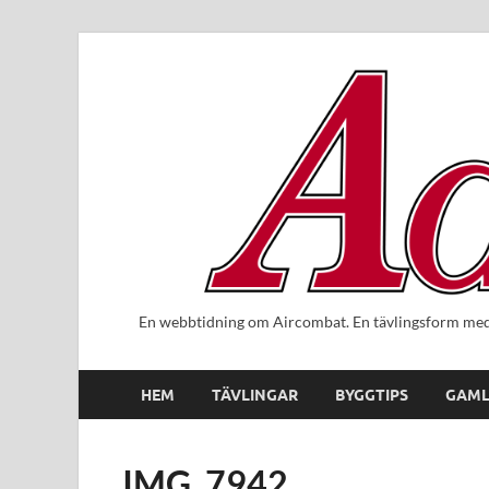
En webbtidning om Aircombat. En tävlingsform med 
HEM
TÄVLINGAR
BYGGTIPS
GAML
IMG_7942