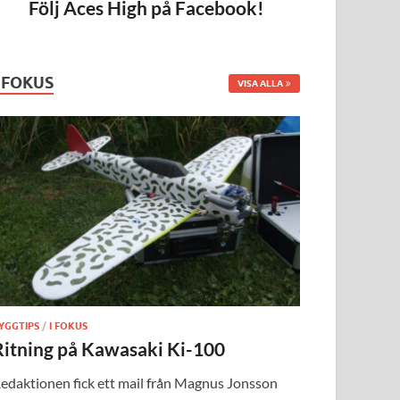
Följ Aces High på Facebook!
I FOKUS
VISA ALLA
YGGTIPS
/
I FOKUS
Ritning på Kawasaki Ki-100
edaktionen fick ett mail från Magnus Jonsson