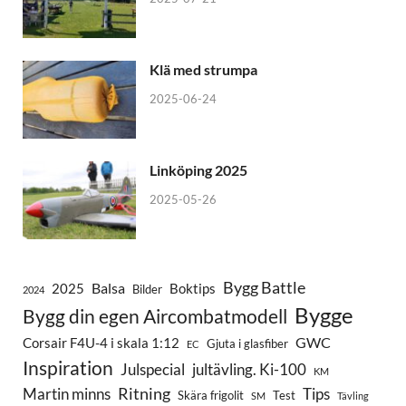
Klä med strumpa
2025-06-24
Linköping 2025
2025-05-26
Bygg Battle
Balsa
2025
Boktips
Bilder
2024
Bygge
Bygg din egen Aircombatmodell
GWC
Corsair F4U-4 i skala 1:12
Gjuta i glasfiber
EC
Inspiration
Julspecial
jultävling. Ki-100
KM
Ritning
Martin minns
Tips
Skära frigolit
Test
SM
Tävling