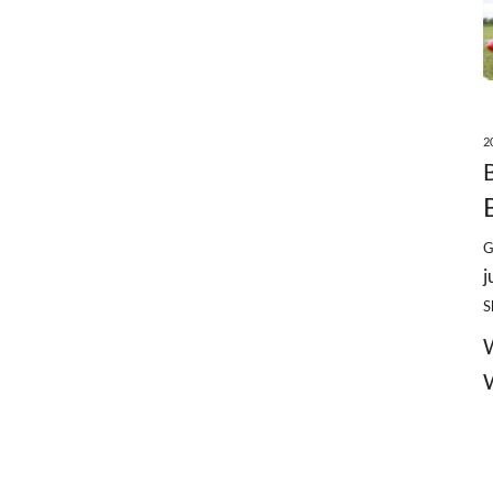
2
G
j
S