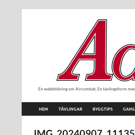
En webbtidning om Aircombat. En tävlingsform med 
HEM
TÄVLINGAR
BYGGTIPS
GAML
IMG_20240907_1113