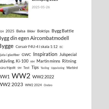
2025-05-26
Bygg Battle
Balsa
2025
Boktips
Bilder
024
Bygg din egen Aircombatmodell
Bygge
Corsair F4U-4 i skala 1:12
EC
Inspiration
Julspecial
GWC
juta i glasfiber
Ritning
ultävling. Ki-100
Martin minns
KM
Tips
kära frigolit
Test
Warbird
SM
Tävling
Uppvisning
WW2
WW1
WW2 2022
WW2 2023
WW2 2024
Örebro