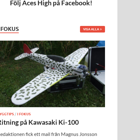
Följ Aces High på Facebook!
I FOKUS
VISA ALLA
YGGTIPS
/
I FOKUS
Ritning på Kawasaki Ki-100
edaktionen fick ett mail från Magnus Jonsson