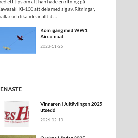
ed ett tips om att han hade en ritning på
awasaki Ki-100 att dela med sig av. Ritningar,
allar och likande är alltid …
Kom igång med WW1
Aircombat
2023-11-25
SENASTE
Vinnaren i Jultävlingen 2025
utsedd
2026-02-10
Örebro Lördag 2025