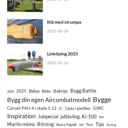
Klä med strumpa
2025-06-24
Linköping 2025
2025-05-26
Bygg Battle
Balsa
2025
Boktips
Bilder
2024
Bygge
Bygg din egen Aircombatmodell
GWC
Corsair F4U-4 i skala 1:12
Gjuta i glasfiber
EC
Inspiration
Julspecial
jultävling. Ki-100
KM
Ritning
Martin minns
Tips
Skära frigolit
Test
SM
Tävling