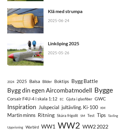
Klä med strumpa
2025-06-24
Linköping 2025
2025-05-26
Bygg Battle
Balsa
2025
Boktips
Bilder
2024
Bygge
Bygg din egen Aircombatmodell
GWC
Corsair F4U-4 i skala 1:12
Gjuta i glasfiber
EC
Inspiration
Julspecial
jultävling. Ki-100
KM
Ritning
Martin minns
Tips
Skära frigolit
Test
SM
Tävling
WW2
WW1
WW2 2022
Warbird
Uppvisning