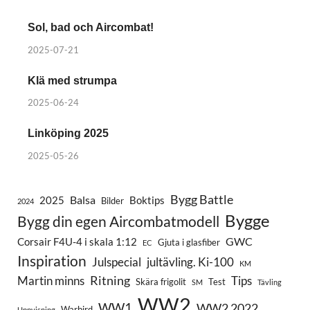
Sol, bad och Aircombat!
2025-07-21
Klä med strumpa
2025-06-24
Linköping 2025
2025-05-26
Bygg Battle
Balsa
2025
Boktips
Bilder
2024
Bygge
Bygg din egen Aircombatmodell
GWC
Corsair F4U-4 i skala 1:12
Gjuta i glasfiber
EC
Inspiration
Julspecial
jultävling. Ki-100
KM
Ritning
Martin minns
Tips
Skära frigolit
Test
SM
Tävling
WW2
WW1
WW2 2022
Warbird
Uppvisning