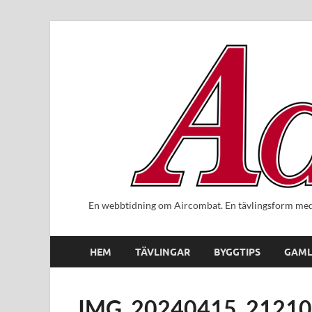
En webbtidning om Aircombat. En tävlingsform med 
HEM
TÄVLINGAR
BYGGTIPS
GAML
IMG_20240415_21210