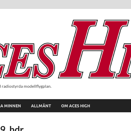
radiostyrda modellflygplan.
A MINNEN
ALLMÄNT
OM ACES HIGH
9_hdr