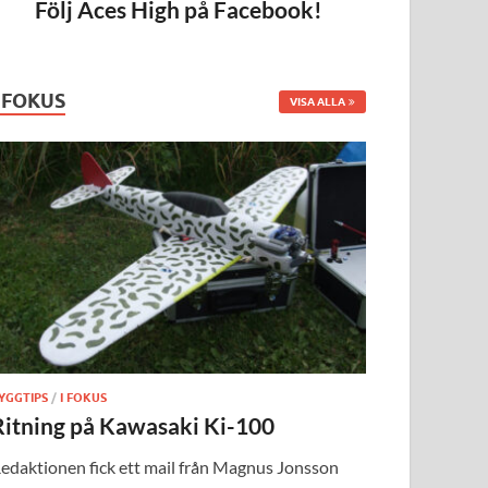
Följ Aces High på Facebook!
I FOKUS
VISA ALLA
YGGTIPS
/
I FOKUS
Ritning på Kawasaki Ki-100
edaktionen fick ett mail från Magnus Jonsson